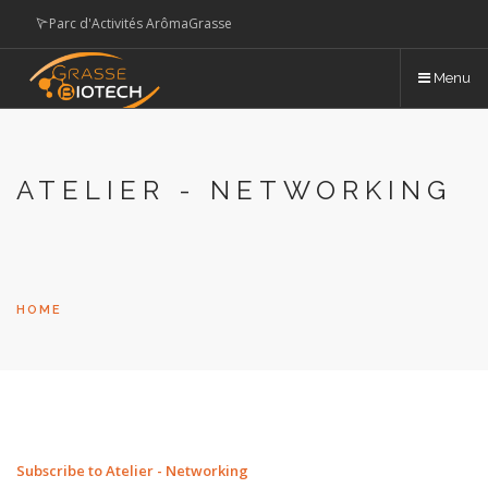
Skip
Parc d'Activités ArômaGrasse
to
main
hotelbiotech@paysdegrasse.fr
Menu
content
English
Français
ATELIER - NETWORKING
HOME
Subscribe to Atelier - Networking