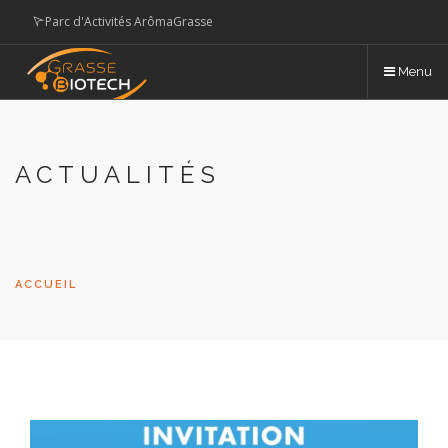
Aller
Parc d'Activités ArômaGrasse
au
contenu
hotelbiotech@paysdegrasse.fr
Menu
principal
English
Français
ACTUALITÉS
ACCUEIL