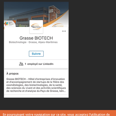
© Copyright 2017 - Communauté d'Agglomération du Pays de Grasse
En poursuivant votre navigation sur ce site, vous acceptez l’utilisation de