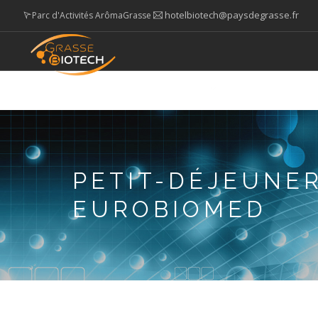
Aller
hotelbiotech@paysdegrasse.fr
Parc d'Activités ArômaGrasse
au
contenu
principal
Main
ACTUALITÉS
GRASSE BIOTECH
NOTRE VAL
navigation
SEARCH
PETIT-DÉJEUNE
EUROBIOMED