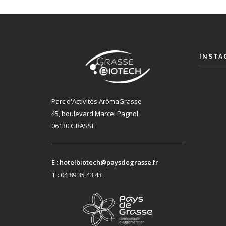
INSTA
Parc d'Activités ArômaGrasse
45, boulevard Marcel Pagnol
06130 GRASSE
E :
hotelbiotech@paysdegrasse.fr
T :
04 89 35 43 43